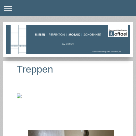
© Fliesen- und Mosaikdesign Raffael - Braunschweig 2016
Treppen